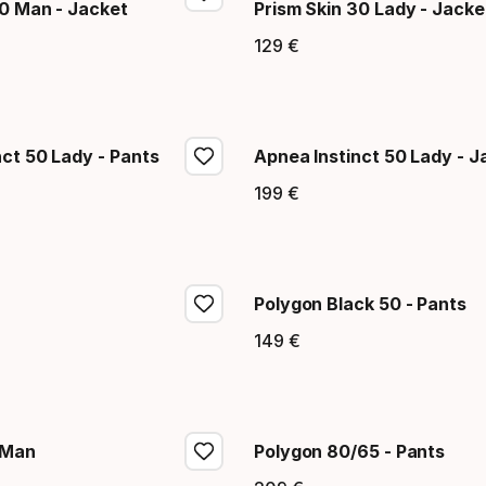
50 Man - Jacket
Prism Skin 30 Lady - Jacke
129
€
 final
Precio final
nct 50 Lady - Pants
Apnea Instinct 50 Lady - J
199
€
 final
Precio final
Polygon Black 50 - Pants
149
€
 final
Precio final
 Man
Polygon 80/65 - Pants