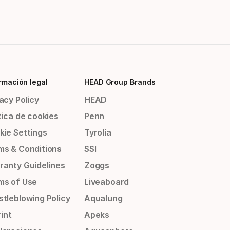
rmación legal
HEAD Group Brands
acy Policy
HEAD
tica de cookies
Penn
kie Settings
Tyrolia
ms & Conditions
SSI
ranty Guidelines
Zoggs
ms of Use
Liveaboard
stleblowing Policy
Aqualung
int
Apeks