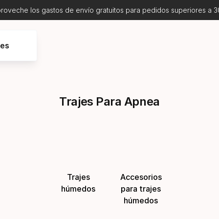
proveche los gastos de envío gratuitos para pedidos superiores a 3
res
Trajes Para Apnea
Trajes
Accesorios
húmedos
para trajes
húmedos