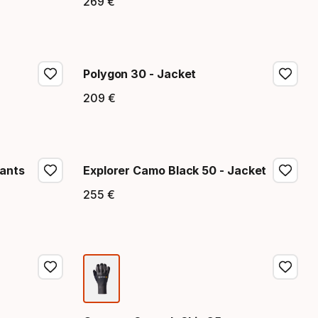
269
€
Precio final
Polygon 30 - Jacket
209
€
Precio final
Pants
Explorer Camo Black 50 - Jacket
255
€
Precio final