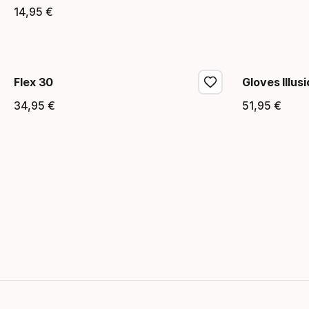
14
,
95
€
Precio final
Flex 30
Gloves Illu
34
,
95
€
51
,
95
€
Precio final
Precio