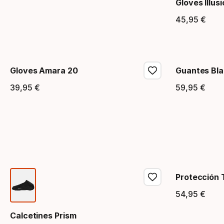
Gloves Illus
45
,
95
€
Precio
Gloves Amara 20
Guantes Bla
39
,
95
€
59
,
95
€
Precio final
Precio
Protección 
54
,
95
€
Precio
Calcetines Prism