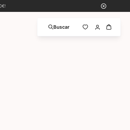
0€!
Buscar