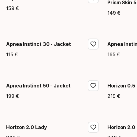
Prism Skin 
159
€
Precio final
149
€
Precio
Apnea Instinct 30 - Jacket
Apnea Insti
115
€
165
€
Precio final
Precio
Apnea Instinct 50 - Jacket
Horizon 0.5
199
€
219
€
Precio final
Precio
Horizon 2.0 Lady
Horizon 2.0