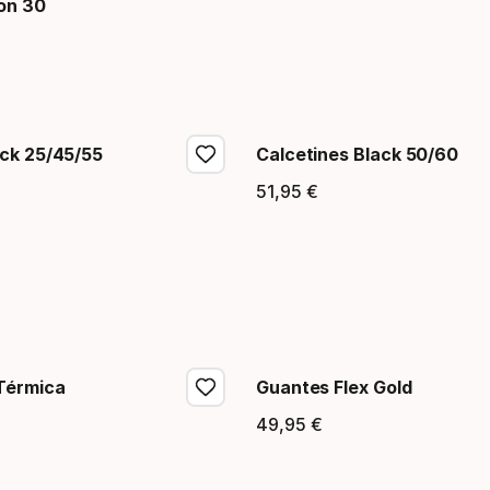
ion 30
 final
ck 25/45/55
Calcetines Black 50/60
51
,
95
€
 final
Precio final
Térmica
Guantes Flex Gold
49
,
95
€
 final
Precio final