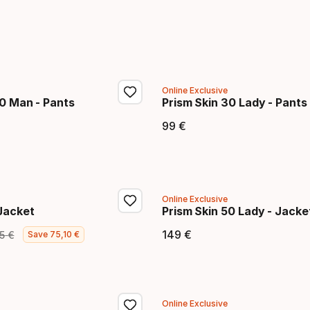
Online Exclusive
50 Man - Pants
Prism Skin 30 Lady - Pants
99
€
 final
Precio final
Online Exclusive
Jacket
Prism Skin 50 Lady - Jacke
149
€
5
€
Save
75
,
10
€
 final
recio original
Precio final
Online Exclusive