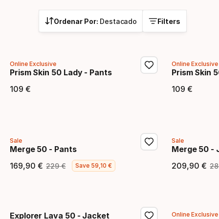
Ordenar Por:
Destacado
Filters
Online Exclusive
Online Exclusive
Prism Skin 50 Lady - Pants
Prism Skin 
109
€
109
€
Precio final
Precio
Sale
Sale
Merge 50 - Pants
Merge 50 - 
169
,
90
€
209
,
90
€
229
€
28
Save
59
,
10
€
Precio final
Precio original
Precio
P
Explorer Lava 50 - Jacket
Online Exclusive