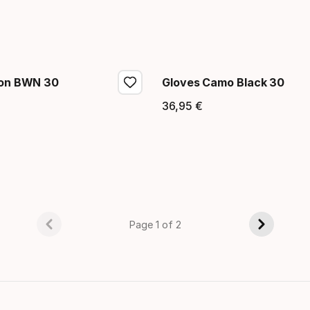
sion BWN 30
Gloves Camo Black 30
36
,
95
€
 final
Precio final
Page 1 of 2