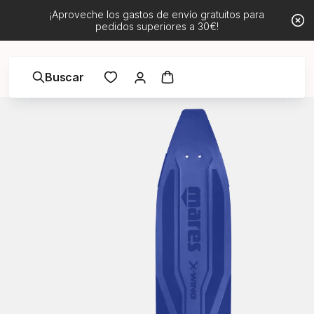
¡Aproveche los gastos de envío gratuitos para
pedidos superiores a 30€!
Buscar