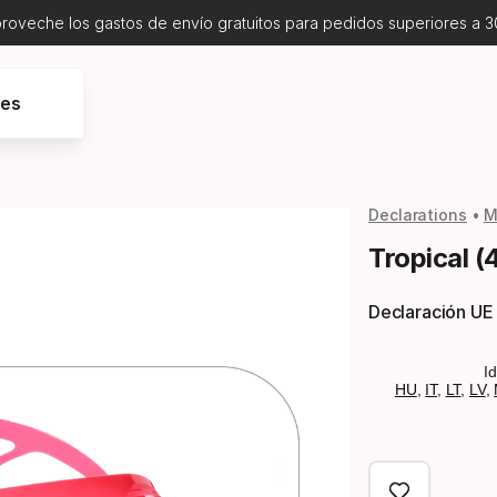
proveche los gastos de envío gratuitos para pedidos superiores a 3
res
Declarations
M
Tropical (
Declaración UE
I
HU
,
IT
,
LT
,
LV
,