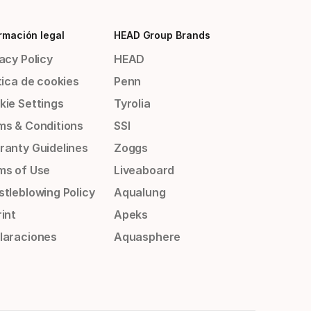
rmación legal
HEAD Group Brands
acy Policy
HEAD
tica de cookies
Penn
kie Settings
Tyrolia
ms & Conditions
SSI
ranty Guidelines
Zoggs
ms of Use
Liveaboard
stleblowing Policy
Aqualung
int
Apeks
laraciones
Aquasphere