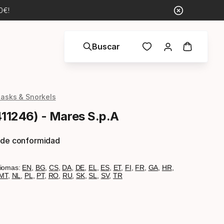
0€!
Buscar
asks & Snorkels
411246) - Mares S.p.A
 de conformidad
diomas:
EN
,
BG
,
CS
,
DA
,
DE
,
EL
,
ES
,
ET
,
FI
,
FR
,
GA
,
HR
,
MT
,
NL
,
PL
,
PT
,
RO
,
RU
,
SK
,
SL
,
SV
,
TR