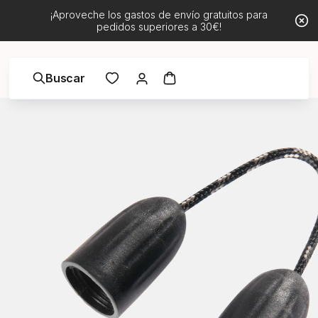
¡Aproveche los gastos de envío gratuitos para
pedidos superiores a 30€!
Buscar