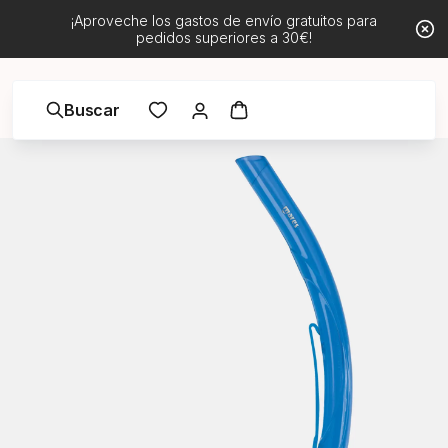
¡Aproveche los gastos de envío gratuitos para
pedidos superiores a 30€!
Buscar