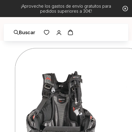
¡Aproveche los gastos de envío gratuitos para
pedidos superiores a 30€!
Buscar