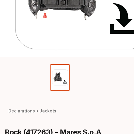
Declarations
Jackets
Rock (417263) - Mares S.p.A