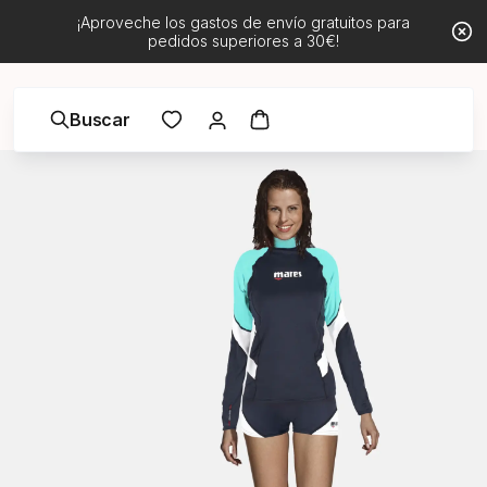
¡Aproveche los gastos de envío gratuitos para
pedidos superiores a 30€!
Buscar