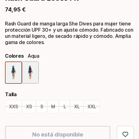
74
,
95
€
Precio final
Rash Guard de manga larga She Dives para mujer tiene
protección UPF 30+ y un ajuste cómodo. Fabricado con
un material ligero, de secado rápido y cómodo. Amplia
gama de colores.
Colores
Aqua
Opción
de
Talla
color
XXS
XS
S
M
L
XL
XXL
Opción
de
No está disponible
tamaño