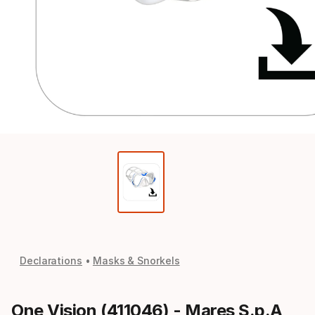
Declarations
Masks & Snorkels
One Vision (411046) - Mares S.p.A