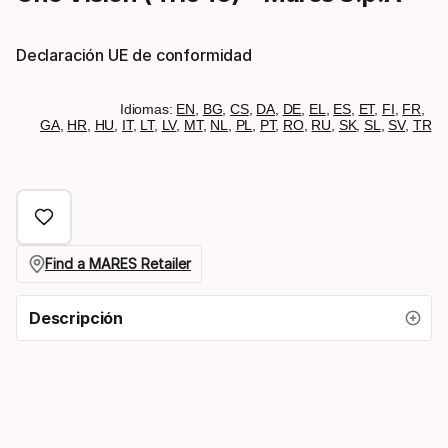
Declaración UE de conformidad
Idiomas:
EN
,
BG
,
CS
,
DA
,
DE
,
EL
,
ES
,
ET
,
FI
,
FR
,
GA
,
HR
,
HU
,
IT
,
LT
,
LV
,
MT
,
NL
,
PL
,
PT
,
RO
,
RU
,
SK
,
SL
,
SV
,
TR
Find a MARES Retailer
Descripción