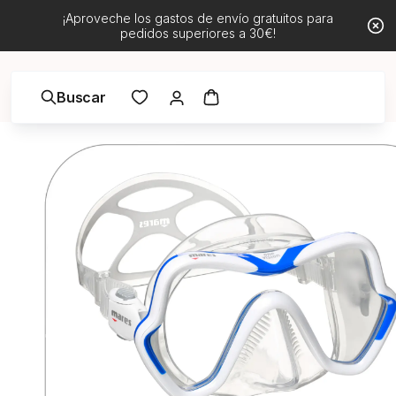
¡Aproveche los gastos de envío gratuitos para
pedidos superiores a 30€!
Buscar