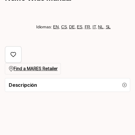
Idiomas:
EN
,
CS
,
DE
,
ES
,
FR
,
IT
,
NL
,
SL
Find a MARES Retailer
Descripción