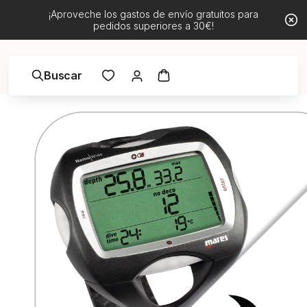
¡Aproveche los gastos de envío gratuitos para
pedidos superiores a 30€!
Buscar