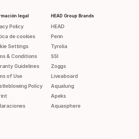
rmación legal
HEAD Group Brands
acy Policy
HEAD
tica de cookies
Penn
kie Settings
Tyrolia
ms & Conditions
SSI
ranty Guidelines
Zoggs
ms of Use
Liveaboard
stleblowing Policy
Aqualung
int
Apeks
laraciones
Aquasphere