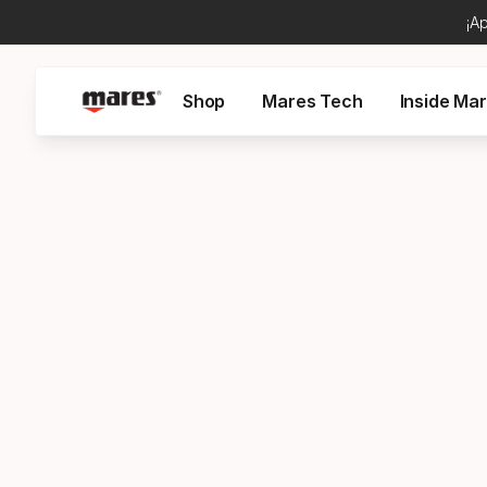
¡A
Shop
Mares Tech
Inside Ma