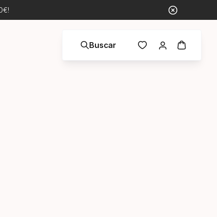
0€!
Buscar