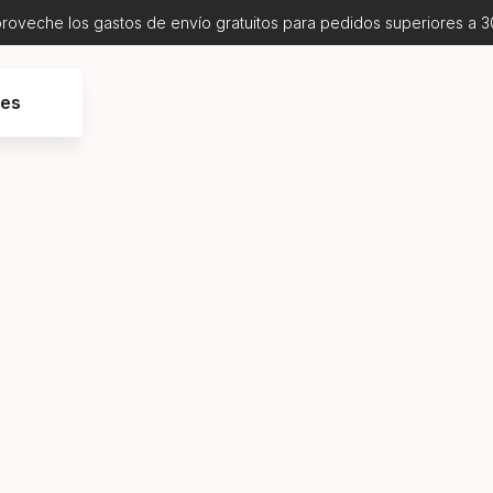
proveche los gastos de envío gratuitos para pedidos superiores a 3
res