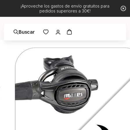
¡Aproveche los gastos de envío gratuitos para
pedidos superiores a 30€!
Buscar