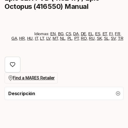
Octopus (416550) Manual
Idiomas:
EN
,
BG
,
CS
,
DA
,
DE
,
EL
,
ES
,
ET
,
FI
,
FR
,
GA
,
HR
,
HU
,
IT
,
LT
,
LV
,
MT
,
NL
,
PL
,
PT
,
RO
,
RU
,
SK
,
SL
,
SV
,
TR
Find a MARES Retailer
Descripción