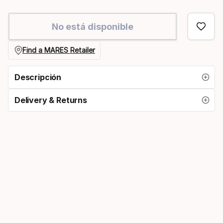
Please
select
No está disponible
option:
unidad
Find a MARES Retailer
de
Descripción
presión
Delivery & Returns