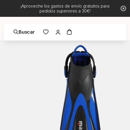
¡Aproveche los gastos de envío gratuitos para
pedidos superiores a 30€!
Buscar