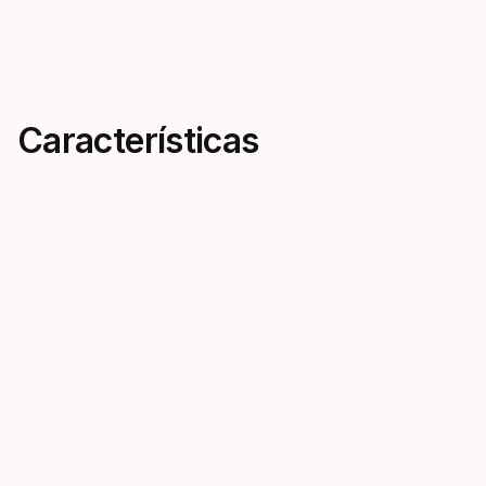
Características
Channel Thrust
Bungee S
Technology
An elastic b
ergonomic he
Inspired by marine mammals,
snug, flexibl
Channel Thrust Technology
easy, quick 
delivers more power and
of fins.
efficiency with less effort per
kick.