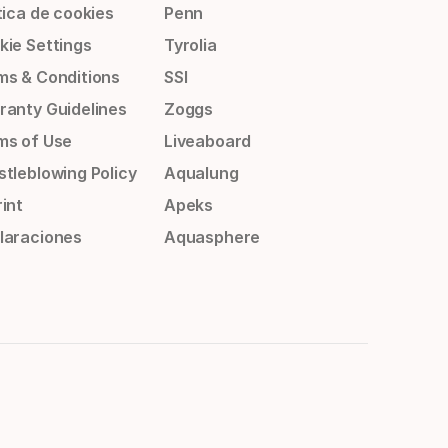
tica de cookies
Penn
kie Settings
Tyrolia
ms & Conditions
SSI
ranty Guidelines
Zoggs
ms of Use
Liveaboard
stleblowing Policy
Aqualung
int
Apeks
laraciones
Aquasphere