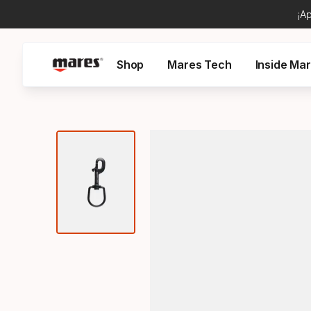
¡A
Shop
Mares Tech
Inside Ma