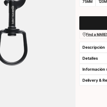
75MM
120
Please
select
option:
longitud
Find a MARES
Descripción
Detalles
Información 
Delivery & R