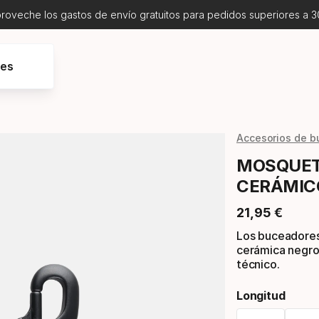
proveche los gastos de envío gratuitos para pedidos superiores a 3
res
Accesorios de b
MOSQUET
CERÁMIC
21
,
95
€
Precio final
Los buceadores
cerámica negro 
técnico.
Longitud