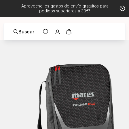
¡Aproveche los gastos de envío gratuitos para
pedidos superiores a 30€!
Buscar