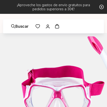
¡Aproveche los gastos de envío gratuitos para
pedidos superiores a 30€!
Buscar