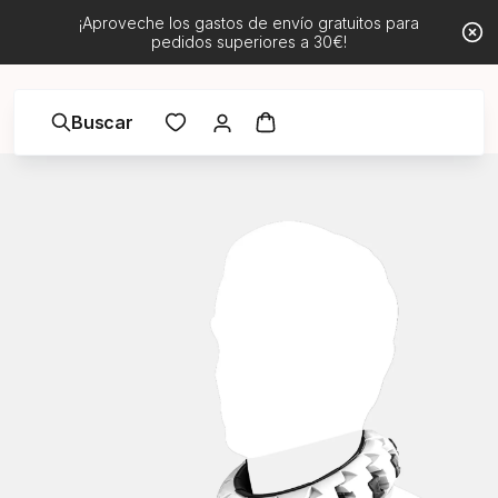
¡Aproveche los gastos de envío gratuitos para
pedidos superiores a 30€!
Buscar