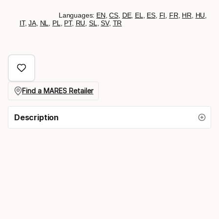
Languages:
EN
,
CS
,
DE
,
EL
,
ES
,
FI
,
FR
,
HR
,
HU
,
IT
,
JA
,
NL
,
PL
,
PT
,
RU
,
SL
,
SV
,
TR
Find a MARES Retailer
Description