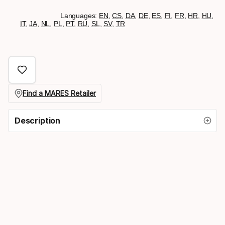
Languages:
EN
,
CS
,
DA
,
DE
,
ES
,
FI
,
FR
,
HR
,
HU
,
IT
,
JA
,
NL
,
PL
,
PT
,
RU
,
SL
,
SV
,
TR
Find a MARES Retailer
Description