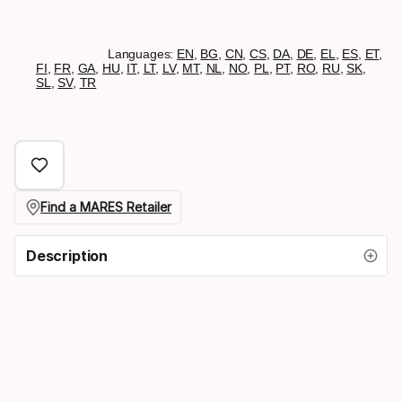
Languages:
EN
,
BG
,
CN
,
CS
,
DA
,
DE
,
EL
,
ES
,
ET
,
FI
,
FR
,
GA
,
HU
,
IT
,
LT
,
LV
,
MT
,
NL
,
NO
,
PL
,
PT
,
RO
,
RU
,
SK
,
SL
,
SV
,
TR
Find a MARES Retailer
Description