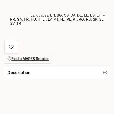
Languages:
EN
,
BG
,
CS
,
DA
,
DE
,
EL
,
ES
,
ET
,
FI
,
FR
,
GA
,
HR
,
HU
,
IT
,
LT
,
LV
,
MT
,
NL
,
PL
,
PT
,
RO
,
RU
,
SK
,
SL
,
SV
,
TR
Find a MARES Retailer
Description