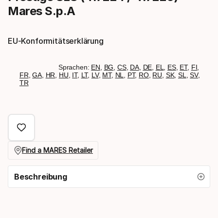
Mares S.p.A
EU-Konformitätserklärung
Sprachen:
EN
,
BG
,
CS
,
DA
,
DE
,
EL
,
ES
,
ET
,
FI
,
FR
,
GA
,
HR
,
HU
,
IT
,
LT
,
LV
,
MT
,
NL
,
PT
,
RO
,
RU
,
SK
,
SL
,
SV
,
TR
Find a MARES Retailer
Beschreibung