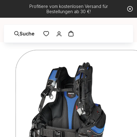
Profitiere vom kostenlosen Versand für
Bestellungen ab 30 €!
Suche