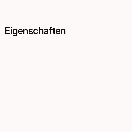
Eigenschaften
Channel Thrust
Metal Spr
Technology
A spring str
and pull tab 
Inspired by marine mammals,
and make do
Channel Thrust Technology
quick and ea
delivers more power and
efficiency with less effort per
kick.