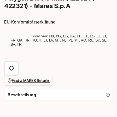
422321) - Mares S.p.A
EU-Konformitätserklärung
Sprachen:
EN
,
BG
,
CS
,
DA
,
DE
,
EL
,
ES
,
ET
,
FI
,
FR
,
GA
,
HR
,
HU
,
IT
,
LT
,
LV
,
MT
,
NL
,
PL
,
PT
,
RO
,
RU
,
SK
,
SL
,
SV
,
TR
Find a MARES Retailer
Beschreibung