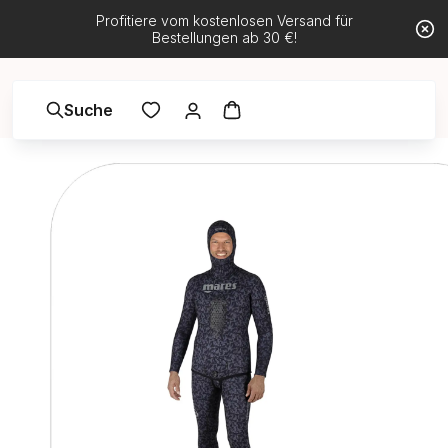
Profitiere vom kostenlosen Versand für
Bestellungen ab 30 €!
Suche