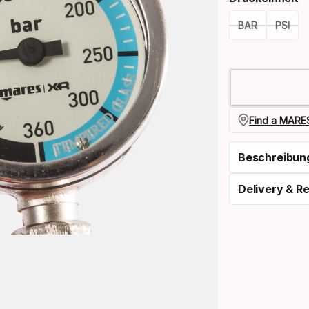
BAR
PSI
Please
select
option:
druckeinhe
Find a MARES
Beschreibun
Delivery & R