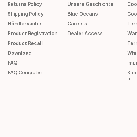
Returns Policy
Unsere Geschichte
Cook
Shipping Policy
Blue Oceans
Coo
Händlersuche
Careers
Ter
Product Registration
Dealer Access
War
Product Recall
Ter
Download
Whi
FAQ
Impr
FAQ Computer
Kon
n