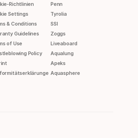
ie-Richtlinien
Penn
kie Settings
Tyrolia
ms & Conditions
SSI
ranty Guidelines
Zoggs
ms of Use
Liveaboard
stleblowing Policy
Aqualung
int
Apeks
formitätserklärunge
Aquasphere