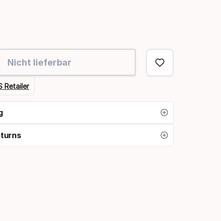
Nicht lieferbar
it
 Retailer
g
eturns