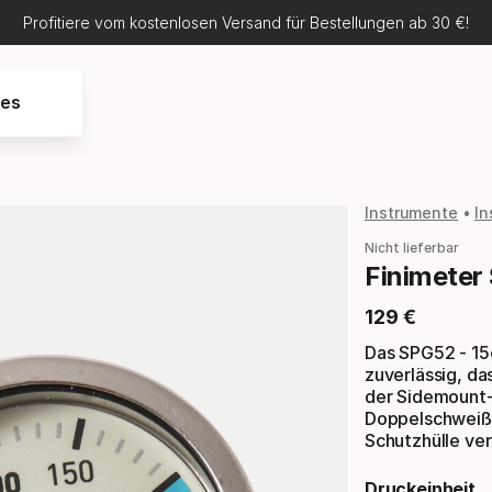
Profitiere vom kostenlosen Versand für Bestellungen ab 30 €!
res
Instrumente
In
Nicht lieferbar
Finimeter
129
€
Endpreis
Das SPG52 - 15
zuverlässig, d
der Sidemount-
Doppelschweißu
Schutzhülle ve
Druckeinheit