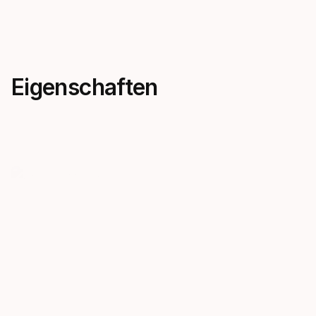
Eigenschaften
DFC Technology
AST Tech
Mares’ DFC technology
The AST sys
optimizes airflow through
prevents wat
designated low-pressure ports,
first stage, 
ensuring consistent breathing
performance
performance for recreational,
action, ope
expert, and technical divers.
pressurized
not.