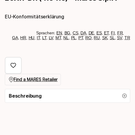
EU-Konformitätserklärung
Sprachen:
EN
,
BG
,
CS
,
DA
,
DE
,
ES
,
ET
,
FI
,
FR
,
GA
,
HR
,
HU
,
IT
,
LT
,
LV
,
MT
,
NL
,
PL
,
PT
,
RO
,
RU
,
SK
,
SL
,
SV
,
TR
Find a MARES Retailer
Beschreibung