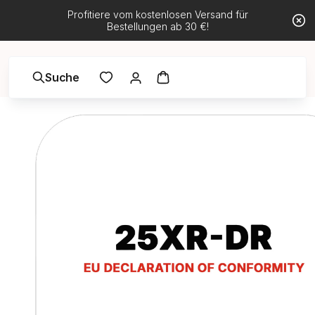
Profitiere vom kostenlosen Versand für
Bestellungen ab 30 €!
Suche