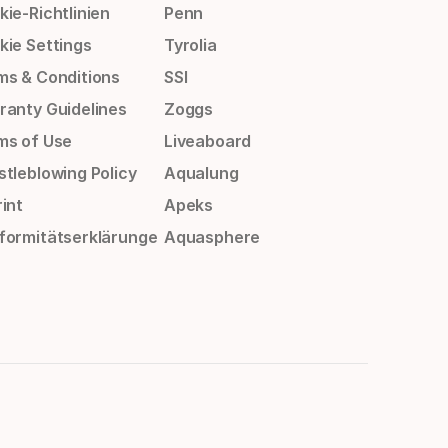
ie-Richtlinien
Penn
kie Settings
Tyrolia
ms & Conditions
SSI
ranty Guidelines
Zoggs
ms of Use
Liveaboard
stleblowing Policy
Aqualung
int
Apeks
formitätserklärunge
Aquasphere