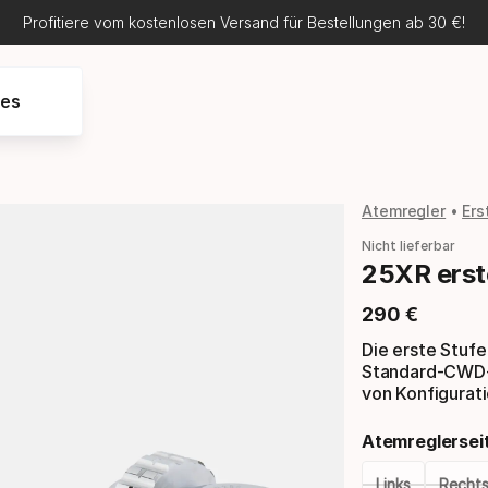
Profitiere vom kostenlosen Versand für Bestellungen ab 30 €!
res
Atemregler
Ers
Nicht lieferbar
25XR erst
290
€
Endpreis
Die erste Stufe
Standard-CWD-K
von Konfigurat
Atemreglersei
Links
Recht