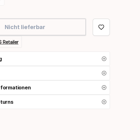
Nicht lieferbar
seite
 Retailer
g
nformationen
eturns