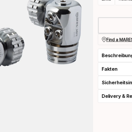
Please
select
option:
atemregler
Find a MARES
Beschreibun
Fakten
Sicherheitsi
Delivery & R