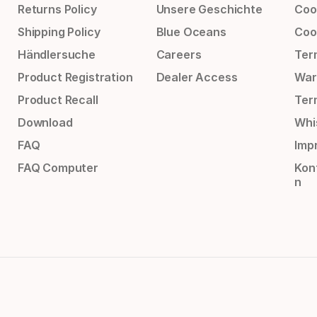
Returns Policy
Unsere Geschichte
Cook
Shipping Policy
Blue Oceans
Coo
Händlersuche
Careers
Ter
Product Registration
Dealer Access
War
Product Recall
Ter
Download
Whi
FAQ
Impr
FAQ Computer
Kon
n