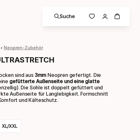
Suche
Neopren-Zubehör
ULTRASTRETCH
socken sind aus
3mm
Neopren gefertigt. Die
eine
gefütterte Außenseite und eine glatte
nzellig). Die Sohle ist doppelt gefüttert und
rkte Außenseite für Langlebigkeit. Formschnitt
Komfort und Kälteschutz.
XL/XXL