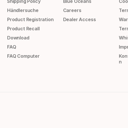
Shipping Policy
Blue Oceans
Coo
Händlersuche
Careers
Ter
Product Registration
Dealer Access
War
Product Recall
Ter
Download
Whi
FAQ
Impr
FAQ Computer
Kon
n