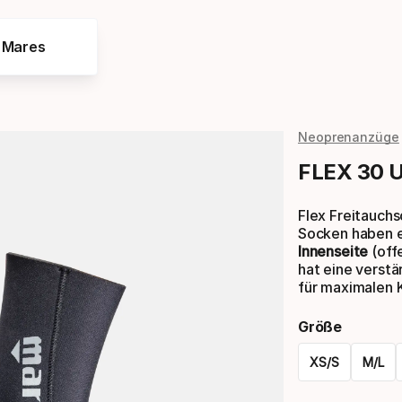
e Mares
Neoprenanzüge
FLEX 30 
Flex Freitauch
Socken haben 
Innenseite
(offe
hat eine verstä
für maximalen 
Größe
XS/S
M/L
Please