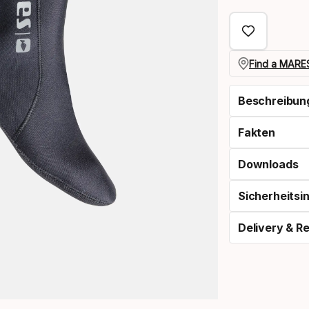
select
option:
größe
Find a MARES
Beschreibun
Fakten
Downloads
Sicherheitsi
Delivery & R