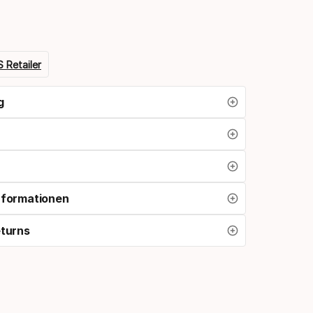
 Retailer
g
nformationen
eturns