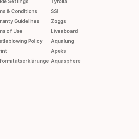
kie Settings
Tyrolia
ms & Conditions
SSI
ranty Guidelines
Zoggs
ms of Use
Liveaboard
stleblowing Policy
Aqualung
int
Apeks
formitätserklärunge
Aquasphere