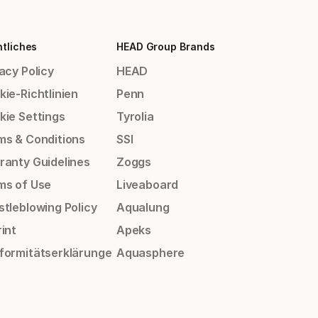
tliches
HEAD Group Brands
acy Policy
HEAD
ie-Richtlinien
Penn
kie Settings
Tyrolia
ms & Conditions
SSI
ranty Guidelines
Zoggs
ms of Use
Liveaboard
stleblowing Policy
Aqualung
int
Apeks
formitätserklärunge
Aquasphere