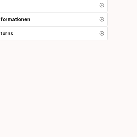
nformationen
eturns