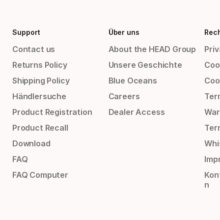
Support
Über uns
Rech
Contact us
About the HEAD Group
Priv
Returns Policy
Unsere Geschichte
Cook
Shipping Policy
Blue Oceans
Coo
Händlersuche
Careers
Ter
Product Registration
Dealer Access
War
Product Recall
Ter
Download
Whi
FAQ
Impr
FAQ Computer
Kon
n