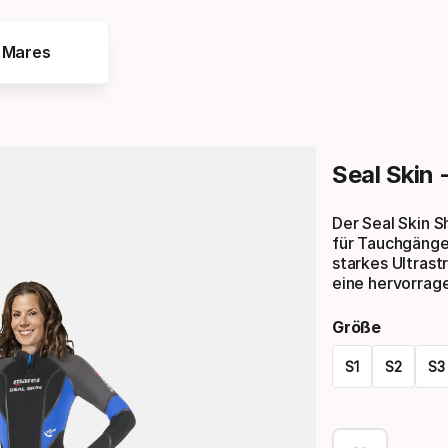
e Mares
Seal Skin 
Der Seal Skin 
für Tauchgänge
starkes Ultras
eine hervorrage
Größe
S1
S2
S3
Please
select