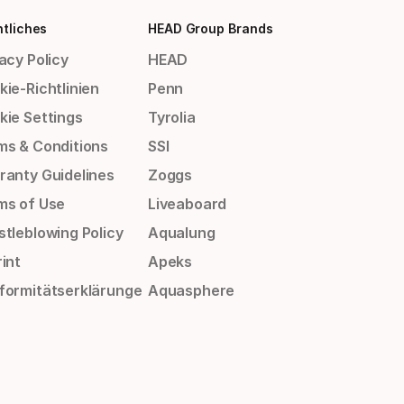
tliches
HEAD Group Brands
acy Policy
HEAD
ie-Richtlinien
Penn
kie Settings
Tyrolia
ms & Conditions
SSI
ranty Guidelines
Zoggs
ms of Use
Liveaboard
stleblowing Policy
Aqualung
int
Apeks
formitätserklärunge
Aquasphere