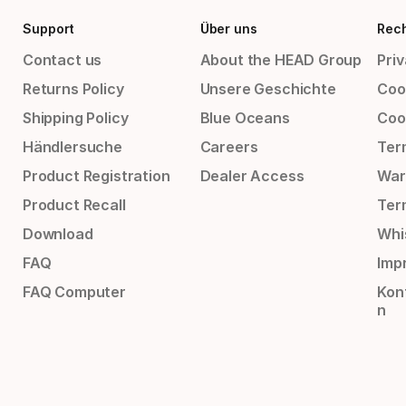
Support
Über uns
Rech
Contact us
About the HEAD Group
Priv
Returns Policy
Unsere Geschichte
Cook
Shipping Policy
Blue Oceans
Coo
Händlersuche
Careers
Ter
Product Registration
Dealer Access
War
Product Recall
Ter
Download
Whi
FAQ
Impr
FAQ Computer
Kon
n