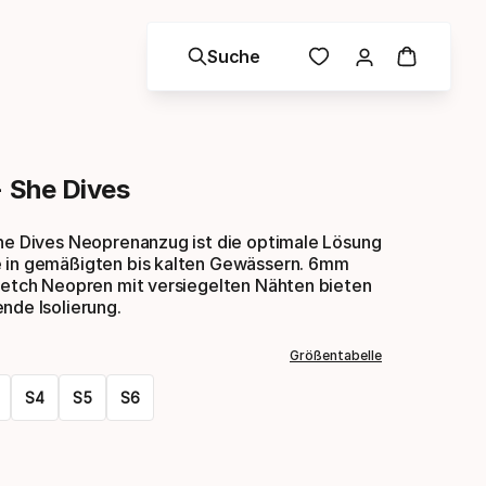
Suche
- She Dives
She Dives Neoprenanzug ist die optimale Lösung
 in gemäßigten bis kalten Gewässern. 6mm
tretch Neopren mit versiegelten Nähten bieten
nde Isolierung.
Größentabelle
S4
S5
S6