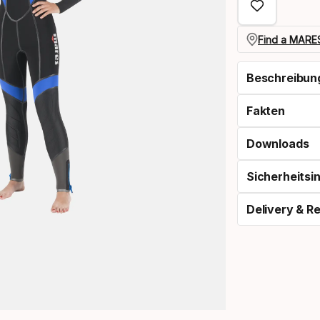
option:
größe
Find a MARES
Beschreibun
Fakten
Downloads
Sicherheitsi
Delivery & R