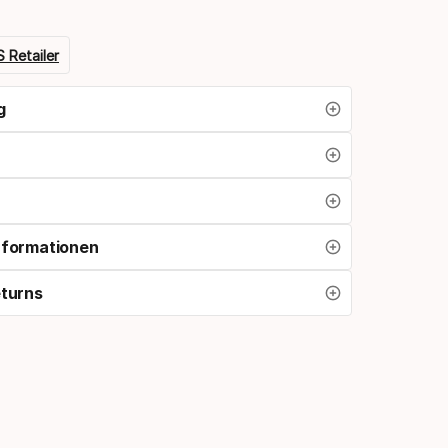
 Retailer
g
nformationen
eturns