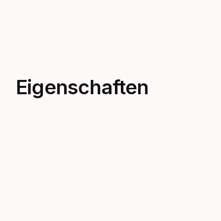
Eigenschaften
Cold Water
The suits in this category are
specifically designed for cold-water
dives, offering enhanced insulation and
thermal protection.