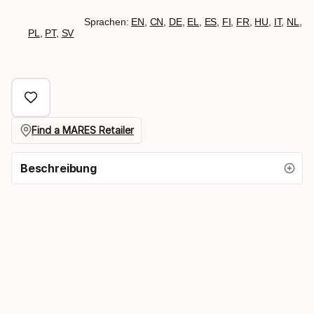
Sprachen:
EN
,
CN
,
DE
,
EL
,
ES
,
FI
,
FR
,
HU
,
IT
,
NL
,
PL
,
PT
,
SV
Find a MARES Retailer
Beschreibung