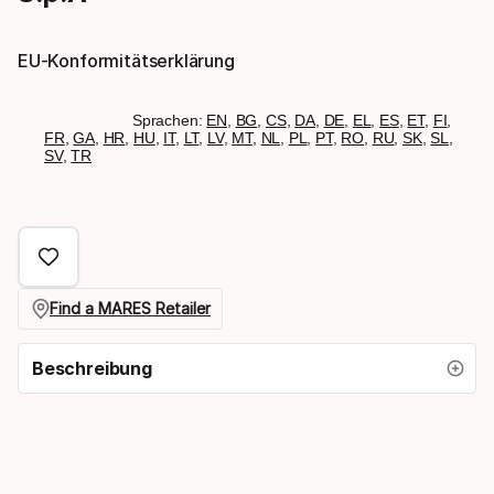
EU-Konformitätserklärung
Sprachen:
EN
,
BG
,
CS
,
DA
,
DE
,
EL
,
ES
,
ET
,
FI
,
FR
,
GA
,
HR
,
HU
,
IT
,
LT
,
LV
,
MT
,
NL
,
PL
,
PT
,
RO
,
RU
,
SK
,
SL
,
SV
,
TR
Find a MARES Retailer
Beschreibung