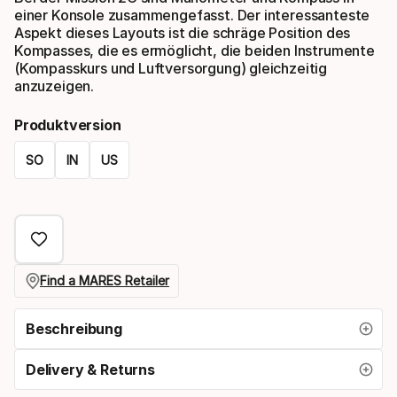
einer Konsole zusammengefasst. Der interessanteste
Aspekt dieses Layouts ist die schräge Position des
Kompasses, die es ermöglicht, die beiden Instrumente
(Kompasskurs und Luftversorgung) gleichzeitig
anzuzeigen.
Produktversion
SO
IN
US
Please
select
option:
produktversion
Find a MARES Retailer
Beschreibung
Delivery & Returns