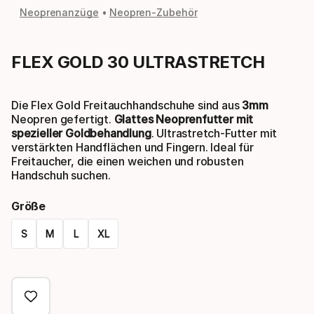
Neoprenanzüge
Neopren-Zubehör
FLEX GOLD 30 ULTRASTRETCH
Die Flex Gold Freitauchhandschuhe sind aus
3mm
Neopren gefertigt.
Glattes Neoprenfutter mit
spezieller Goldbehandlung
. Ultrastretch-Futter mit
verstärkten Handflächen und Fingern. Ideal für
Freitaucher, die einen weichen und robusten
Handschuh suchen.
Größe
S
M
L
XL
Please
select
option: