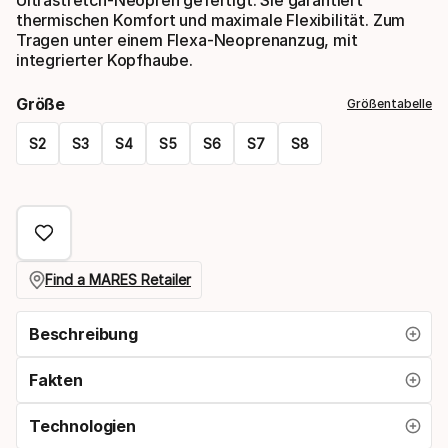
thermischen Komfort und maximale Flexibilität. Zum
Tragen unter einem Flexa-Neoprenanzug, mit
integrierter Kopfhaube.
Größe
Größentabelle
S2
S3
S4
S5
S6
S7
S8
Please
select
option:
größe
Find a MARES Retailer
Beschreibung
Fakten
Technologien