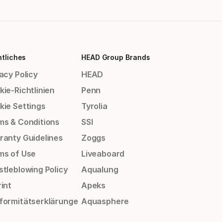
tliches
HEAD Group Brands
acy Policy
HEAD
ie-Richtlinien
Penn
kie Settings
Tyrolia
ms & Conditions
SSI
ranty Guidelines
Zoggs
ms of Use
Liveaboard
stleblowing Policy
Aqualung
int
Apeks
formitätserklärunge
Aquasphere