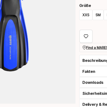
Größe
XXS
SM
Größen-
Option
Find a MARES
Beschreibun
Fakten
Downloads
Sicherheitsi
Delivery & R