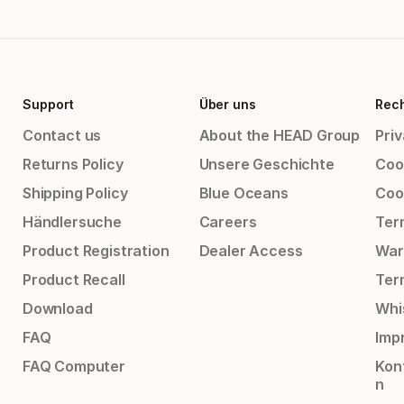
Support
Über uns
Rech
Contact us
About the HEAD Group
Priv
Returns Policy
Unsere Geschichte
Cook
Shipping Policy
Blue Oceans
Coo
Händlersuche
Careers
Ter
Product Registration
Dealer Access
War
Product Recall
Ter
Download
Whi
FAQ
Impr
FAQ Computer
Kon
n