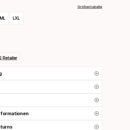
Größentabelle
ML
LXL
 Retailer
g
nformationen
eturns