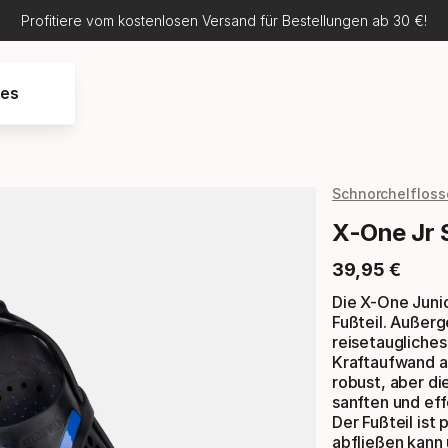
Profitiere vom kostenlosen Versand für Bestellungen ab 30 €!
res
Schnorchelflos
X-One Jr 
39
,
95
€
Endpreis
Die X-One Juni
Fußteil. Außer
reisetaugliches
Kraftaufwand au
robust, aber di
sanften und eff
Der Fußteil ist
abfließen kann 