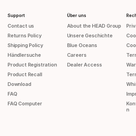
Support
Über uns
Rech
Contact us
About the HEAD Group
Priv
Returns Policy
Unsere Geschichte
Cook
Shipping Policy
Blue Oceans
Coo
Händlersuche
Careers
Ter
Product Registration
Dealer Access
War
Product Recall
Ter
Download
Whi
FAQ
Impr
FAQ Computer
Kon
n