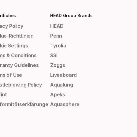
tliches
HEAD Group Brands
acy Policy
HEAD
ie-Richtlinien
Penn
kie Settings
Tyrolia
ms & Conditions
SSI
ranty Guidelines
Zoggs
ms of Use
Liveaboard
stleblowing Policy
Aqualung
int
Apeks
formitätserklärunge
Aquasphere