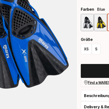
Farben
Blue
Größe
XS
S
Größen-
Option
Find a MARES
Beschreibun
Delivery & R