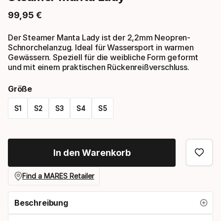
99
,
95
€
Endpreis
Der Steamer Manta Lady ist der 2,2mm Neopren-
Schnorchelanzug. Ideal für Wassersport in warmen
Gewässern. Speziell für die weibliche Form geformt
und mit einem praktischen Rückenreißverschluss.
Größe
S1
S2
S3
S4
S5
Please
select
In den Warenkorb
option:
größe
Find a MARES Retailer
Beschreibung