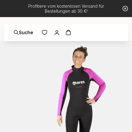
Profitiere vom kostenlosen Versand für
Bestellungen ab 30 €!
Suche