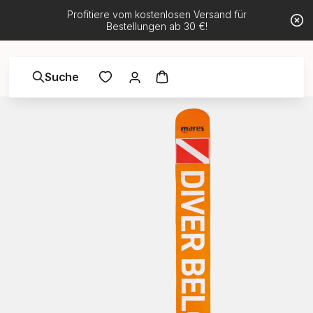
Profitiere vom kostenlosen Versand für
Bestellungen ab 30 €!
Suche