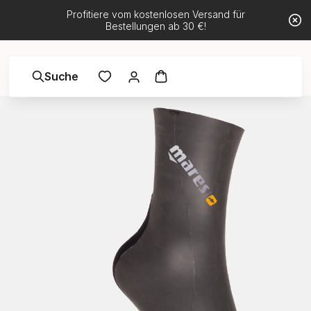
Profitiere vom kostenlosen Versand für
Bestellungen ab 30 €!
Suche