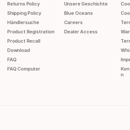
Returns Policy
Unsere Geschichte
Cook
Shipping Policy
Blue Oceans
Coo
Händlersuche
Careers
Ter
Product Registration
Dealer Access
War
Product Recall
Ter
Download
Whi
FAQ
Impr
FAQ Computer
Kon
n