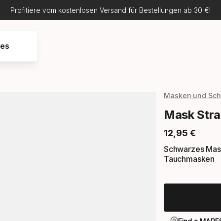
Profitiere vom kostenlosen Versand für Bestellungen ab 30 €!
res
Masken und Sch
Mask Strap
12
,
95
€
Endpreis
Schwarzes Mask
Tauchmasken