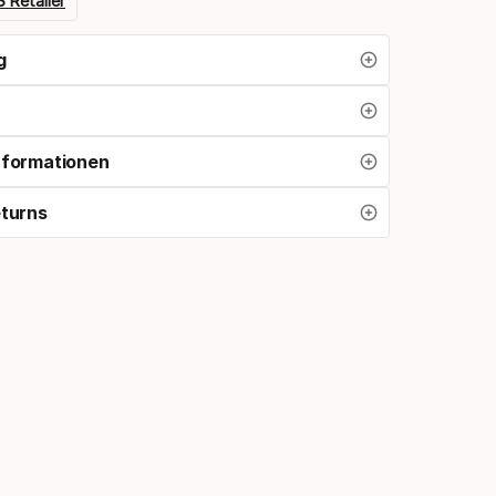
 Retailer
g
nformationen
eturns