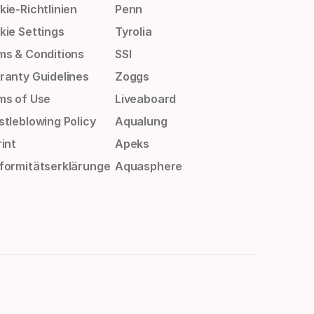
ie-Richtlinien
Penn
kie Settings
Tyrolia
ms & Conditions
SSI
ranty Guidelines
Zoggs
ms of Use
Liveaboard
stleblowing Policy
Aqualung
int
Apeks
formitätserklärunge
Aquasphere