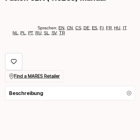
Sprachen:
EN
,
CN
,
CS
,
DE
,
ES
,
FI
,
FR
,
HU
,
IT
,
NL
,
PL
,
PT
,
RU
,
SL
,
SV
,
TR
Find a MARES Retailer
Beschreibung