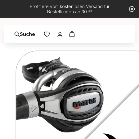
Profitiere vom kostenlosen Versand für
Bestellungen ab 30 €!
Suche