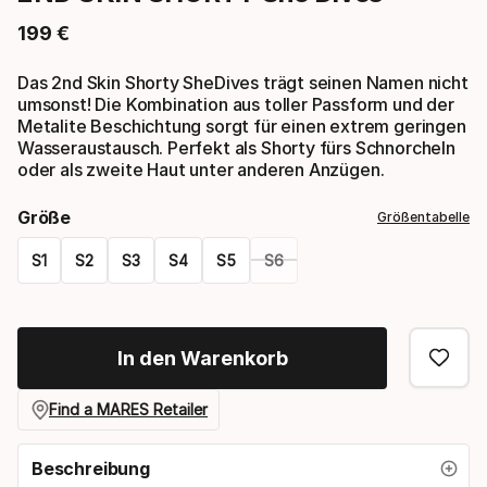
199
€
Endpreis
Das 2nd Skin Shorty SheDives trägt seinen Namen nicht
umsonst! Die Kombination aus toller Passform und der
Metalite Beschichtung sorgt für einen extrem geringen
Wasseraustausch. Perfekt als Shorty fürs Schnorcheln
oder als zweite Haut unter anderen Anzügen.
Größe
Größentabelle
S1
S2
S3
S4
S5
S6
Please
select
In den Warenkorb
option:
größe
Find a MARES Retailer
Beschreibung