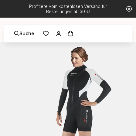
Profitiere vom kostenlosen Versand für
Bestellungen ab 30 €!
Suche