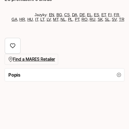
Jazyky:
EN
,
BG
,
CS
,
DA
,
DE
,
EL
,
ES
,
ET
,
FI
,
FR
,
GA
,
HR
,
HU
,
IT
,
LT
,
LV
,
MT
,
NL
,
PL
,
PT
,
RO
,
RU
,
SK
,
SL
,
SV
,
TR
Find a MARES Retailer
Popis