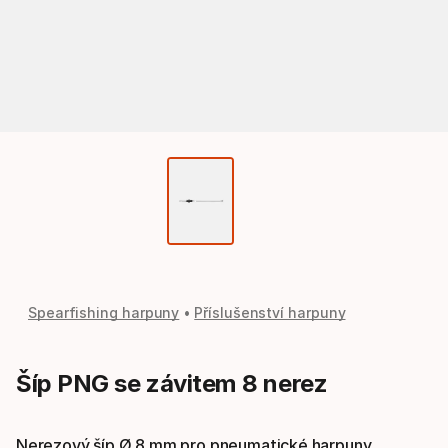
Spearfishing harpuny
Příslušenství harpuny
Šíp PNG se závitem 8 nerez
Nerezový šíp Ø 8 mm pro pneumatické harpuny.