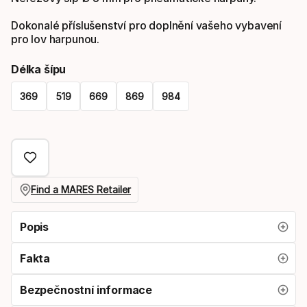
Dokonalé příslušenství pro doplnění vašeho vybavení
pro lov harpunou.
Délka šípu
369
519
669
869
984
Please
select
option:
délka
Find a MARES Retailer
šípu
Popis
Fakta
Bezpečnostní informace