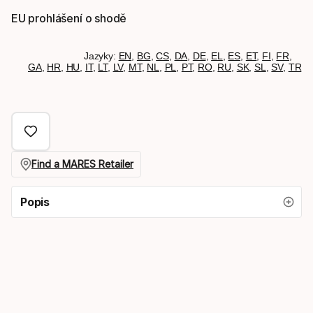
EU prohlášení o shodě
Jazyky:
EN
,
BG
,
CS
,
DA
,
DE
,
EL
,
ES
,
ET
,
FI
,
FR
,
GA
,
HR
,
HU
,
IT
,
LT
,
LV
,
MT
,
NL
,
PL
,
PT
,
RO
,
RU
,
SK
,
SL
,
SV
,
TR
Find a MARES Retailer
Popis