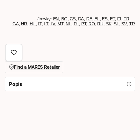
Jazyky:
EN
,
BG
,
CS
,
DA
,
DE
,
EL
,
ES
,
ET
,
FI
,
FR
,
GA
,
HR
,
HU
,
IT
,
LT
,
LV
,
MT
,
NL
,
PL
,
PT
,
RO
,
RU
,
SK
,
SL
,
SV
,
TR
Find a MARES Retailer
Popis